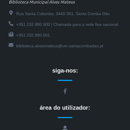
Biblioteca Municipal Alves Mateus
Rua Santa Columba, 3440-361, Santa Comba Dão
+351 232 880 500 | Chamada para a rede fixa nacional
+351 232 880 501
biblioteca.alvesmateus@cm-santacombadao.pt
siga-nos:
F
a
c
e
área do utilizador:
b
o
o
k
U
-