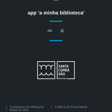
s
f
e
r
app 'a minha biblioteca'
-
a
l
t
A
A
n
p
d
p
r
l
o
e
i
d
Condições de Utilização
Política de Privacidade
Mapa do Sítio