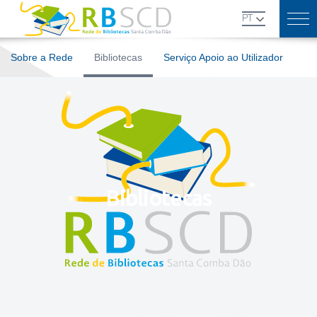
Skip
PT
to
content
Sobre a Rede
Bibliotecas
Serviço Apoio ao Utilizador
Bibliotecas