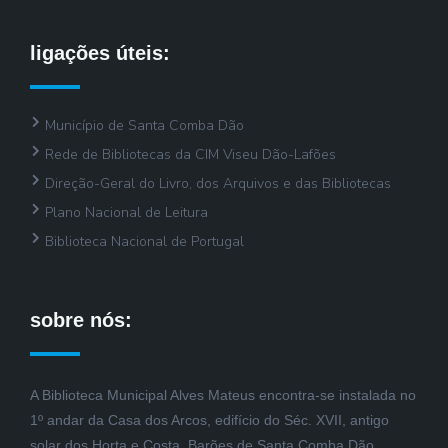
ligações úteis:
Município de Santa Comba Dão
Rede de Bibliotecas da CIM Viseu Dão-Lafões
Direção-Geral do Livro, dos Arquivos e das Bibliotecas
Plano Nacional de Leitura
Biblioteca Nacional de Portugal
sobre nós:
A Biblioteca Municipal Alves Mateus encontra-se instalada no
1º andar da Casa dos Arcos, edifício do Séc. XVII, antigo
solar dos Horta e Costa, Barões de Santa Comba Dão.