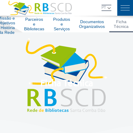
Skip
PT
to
content
Missão e
Parceiros
Produtos
Documentos
Ficha
bjetivos
e
e
Organizativos
Técnica
 História
Bibliotecas
Serviços
da Rede
Ficha Técnica